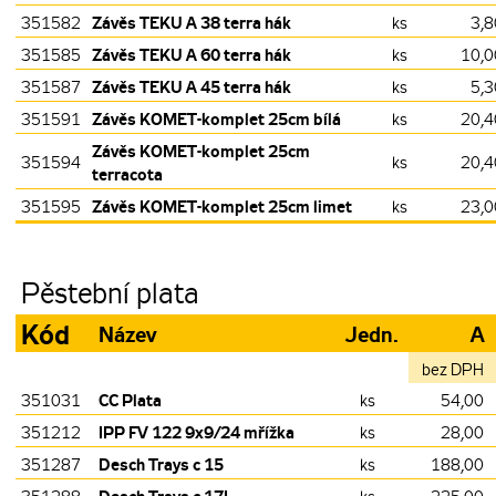
Závěs TEKU A 38 terra hák
351582
ks
3,8
Závěs TEKU A 60 terra hák
351585
ks
10,0
Závěs TEKU A 45 terra hák
351587
ks
5,3
Závěs KOMET-komplet 25cm bílá
351591
ks
20,4
Závěs KOMET-komplet 25cm
351594
ks
20,4
terracota
Závěs KOMET-komplet 25cm limet
351595
ks
23,0
Pěstební plata
Kód
Název
Jedn.
A
bez DPH
CC Plata
351031
ks
54,00
IPP FV 122 9x9/24 mřížka
351212
ks
28,00
Desch Trays c 15
351287
ks
188,00