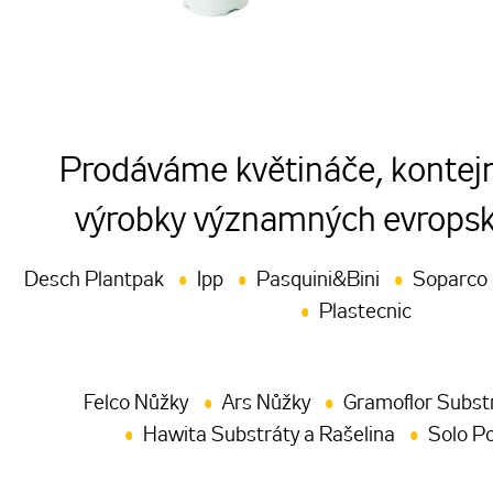
Prodáváme květináče, kontejn
výrobky významných evropsk
Desch Plantpak
Ipp
Pasquini&Bini
Soparco
Plastecnic
Felco Nůžky
Ars Nůžky
Gramoflor Substr
Hawita Substráty a Rašelina
Solo P