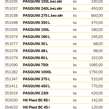
PASQUINI 150L bez děr
351035
ks
330,00
PASQUINI 240L bez děr
351037
ks
450,00
PASQUINI 275 L bez děr
351038
ks
800,00
PASQUINI 350 L
351048
ks
470,00
PASQUINI 150L
351055
ks
180,00
PASQUINI 160 L
351074
ks
245,00
PASQUINI 30 L
351077
ks
68,00
PASQUINI 48 L
351078
ks
98,00
PASQUINI 60 L
351079
ks
103,00
PASQUINI 750l
351090
ks
1085,00
PASQUINI 1000L
351282
ks
1750,00
PASQUINI 375 L
351347
ks
510,00
PASQUINI 450 L
351411
ks
770,00
PASQUINI 230l
353019
ks
420,00
HK Plast BC 65 l
353030
ks
142,00
HK Plast BC 45 l
354033
ks
120,00