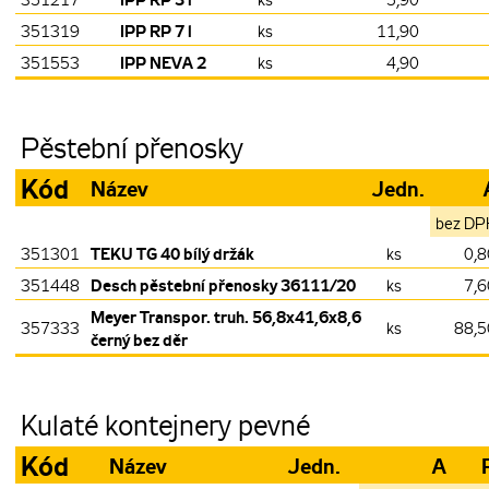
IPP RP 3 l
351217
ks
5,90
IPP RP 7 l
351319
ks
11,90
IPP NEVA 2
351553
ks
4,90
Pěstební přenosky
Kód
Název
Jedn.
bez DP
TEKU TG 40 bílý držák
351301
ks
0,8
Desch pěstební přenosky 36111/20
351448
ks
7,6
Meyer Transpor. truh. 56,8x41,6x8,6
357333
ks
88,5
černý bez děr
Kulaté kontejnery pevné
Kód
Název
Jedn.
A