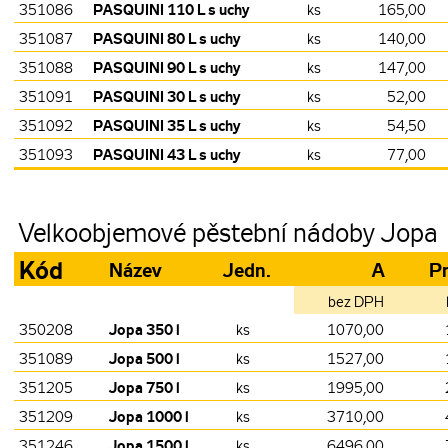
PASQUINI 110 L s uchy
351086
ks
165,00
PASQUINI 80 L s uchy
351087
ks
140,00
PASQUINI 90 L s uchy
351088
ks
147,00
PASQUINI 30 L s uchy
351091
ks
52,00
PASQUINI 35 L s uchy
351092
ks
54,50
PASQUINI 43 L s uchy
351093
ks
77,00
Velkoobjemové pěstební nádoby Jopa
Kód
Název
Jedn.
A
Pr
bez DPH
Jopa 350 l
350208
ks
1070,00
Jopa 500 l
351089
ks
1527,00
Jopa 750 l
351205
ks
1995,00
Jopa 1000 l
351209
ks
3710,00
Jopa 1500 l
351246
ks
6496,00