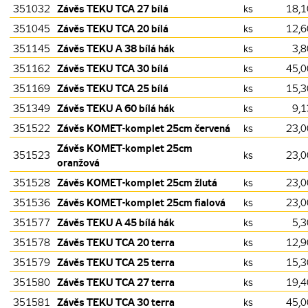
Závěs TEKU TCA 27 bílá
351032
ks
18,1
Závěs TEKU TCA 20 bílá
351045
ks
12,6
Závěs TEKU A 38 bílá hák
351145
ks
3,8
Závěs TEKU TCA 30 bílá
351162
ks
45,0
Závěs TEKU TCA 25 bílá
351169
ks
15,3
Závěs TEKU A 60 bílá hák
351349
ks
9,1
Závěs KOMET-komplet 25cm červená
351522
ks
23,0
Závěs KOMET-komplet 25cm
351523
ks
23,0
oranžová
Závěs KOMET-komplet 25cm žlutá
351528
ks
23,0
Závěs KOMET-komplet 25cm fialová
351536
ks
23,0
Závěs TEKU A 45 bílá hák
351577
ks
5,3
Závěs TEKU TCA 20 terra
351578
ks
12,9
Závěs TEKU TCA 25 terra
351579
ks
15,3
Závěs TEKU TCA 27 terra
351580
ks
19,4
Závěs TEKU TCA 30 terra
351581
ks
45,0