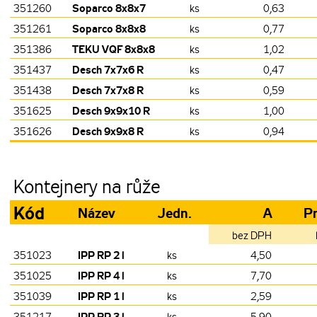
Soparco 8x8x7
351260
ks
0,63
Soparco 8x8x8
351261
ks
0,77
TEKU VQF 8x8x8
351386
ks
1,02
Desch 7x7x6 R
351437
ks
0,47
Desch 7x7x8 R
351438
ks
0,59
Desch 9x9x10 R
351625
ks
1,00
Desch 9x9x8 R
351626
ks
0,94
Kontejnery na růže
Kód
Název
Jedn.
A
Pr
bez DPH
IPP RP 2 l
351023
ks
4,50
IPP RP 4 l
351025
ks
7,70
IPP RP 1 l
351039
ks
2,59