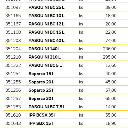
PASQUINI BC 25 L
351097
ks
39,00
PASQUINI BC 10 L
351165
ks
18,00
PASQUINI BC 12 L
351167
ks
20,00
PASQUINI BC 15 L
351168
ks
22,00
PASQUINI BC 40 L
351203
ks
74,00
PASQUINI 140 L
351204
ks
236,00
PASQUINI 210 L
351210
ks
295,00
PASQUINI BC 5 L
351222
ks
12,60
Soparco 15 l
351254
ks
40,00
Soparco 20 l
351255
ks
45,00
Soparco 25 l
351256
ks
57,00
Soparco 30 l
351257
ks
65,00
PASQUINI BC 7,5 L
351283
ks
14,00
IPP BCSX 35 l
351618
ks
55,00
IPP SBX 15 l
351643
ks
18,90