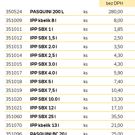
bez DPH
PASQUINI 200 L
350524
ks
280,00
IPP kbelík 8 l
351009
ks
8,00
IPP SBX 1 l
351011
ks
1,85
IPP SBX 1,5 l
351012
ks
2,50
IPP SBX 2.0 l
351013
ks
3,50
IPP SBX 2,5 l
351014
ks
4,30
IPP SBX 3.0 l
351015
ks
4,30
IPP SBX 4.0 l
351017
ks
5,90
IPP SBX 5 l
351018
ks
7,40
IPP SBX 7,5 l
351019
ks
10,40
IPP SBX 10.0 l
351020
ks
13,30
IPP SBX 12 l
351021
ks
17,10
IPP SBX 25 l
351060
ks
35,50
IPP kbelík 13 l
351070
ks
21,00
PASQUINI BC 20 L
351096
ks
25,00