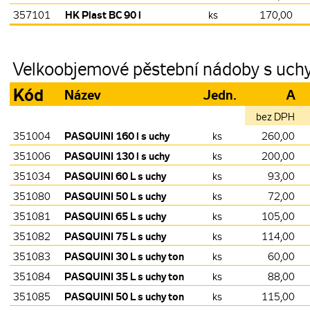
HK Plast BC 90 l
357101
ks
170,00
Velkoobjemové pěstební nádoby s uch
Kód
Název
Jedn.
A
bez DPH
PASQUINI 160 l s uchy
351004
ks
260,00
PASQUINI 130 l s uchy
351006
ks
200,00
PASQUINI 60 L s uchy
351034
ks
93,00
PASQUINI 50 L s uchy
351080
ks
72,00
PASQUINI 65 L s uchy
351081
ks
105,00
PASQUINI 75 L s uchy
351082
ks
114,00
PASQUINI 30 L s uchy ton
351083
ks
60,00
PASQUINI 35 L s uchy ton
351084
ks
88,00
PASQUINI 50 L s uchy ton
351085
ks
115,00