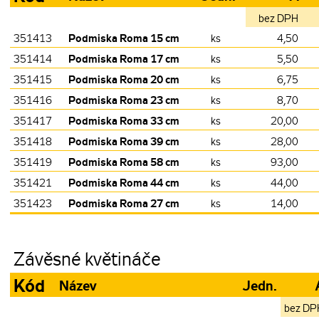
bez DPH
Podmiska Roma 15 cm
351413
ks
4,50
Podmiska Roma 17 cm
351414
ks
5,50
Podmiska Roma 20 cm
351415
ks
6,75
Podmiska Roma 23 cm
351416
ks
8,70
Podmiska Roma 33 cm
351417
ks
20,00
Podmiska Roma 39 cm
351418
ks
28,00
Podmiska Roma 58 cm
351419
ks
93,00
Podmiska Roma 44 cm
351421
ks
44,00
Podmiska Roma 27 cm
351423
ks
14,00
Závěsné květináče
Kód
Název
Jedn.
bez DP