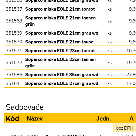
Soparco miska EOLE 19cm grau wd
351566
ks
7,2
Soparco miska EOLE 21cm tonrot
351567
ks
9,6
Soparco miska EOLE 21cm tannen
351568
ks
9,6
grün
Soparco miska EOLE 21cm grau wd
351569
ks
9,6
Soparco miska EOLE 21cm taupe
351570
ks
9,6
Soparco miska EOLE 23cm tonrot
351571
ks
10,7
Soparco miska EOLE 23cm tannen
351572
ks
10,7
grün
Soparco miska EOLE 35cm grau wd
351586
ks
27,8
Soparco miska EOLE 27cm grau wd
351641
ks
17,0
Sadbovače
Kód
Název
Jedn.
A
bez DPH