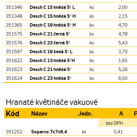
Desch C 15 hnědá 5° L
351346
ks
2,00
Desch C 15 hnědá 5° H
351348
ks
2,15
Desch C 19 hnědá 5° H
351365
ks
4,70
Desch C 21 černá 5°
351575
ks
4,78
Desch C 23 černá 5°
351576
ks
5,43
Desch C 19 šedá 5° L
351597
ks
3,70
Desch C 13 hnědá 5°H
351622
ks
1,65
Desch C 21 hnědá 5°
351623
ks
5,26
Desch C 23 hnědá 5°
351624
ks
6,00
Hranaté květináče vakuové
Kód
Název
Jedn.
A
P
bez DPH
Soparco 7x7x6.4
351252
ks
0,41