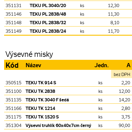
TEKU PL 3040/20
351131
ks
12,30
TEKU PL 2838/48
351146
ks
11,30
TEKU PL 2838/32
351148
ks
8,10
TEKU PL 2838/24
351149
ks
11,70
Výsevné misky
Kód
Název
Jedn.
A
bez DPH
TEKU TK 914 S
350515
ks
2,20
TEKU TK 2838
351100
ks
12,00
TEKU TK 3040 F šedá
351135
ks
14,20
TEKU TK 1214
351166
ks
2,80
TEKU TK 1520 S
351175
ks
3,75
Výsevní truhlík 60x40x7cm černý
351304
ks
90,00