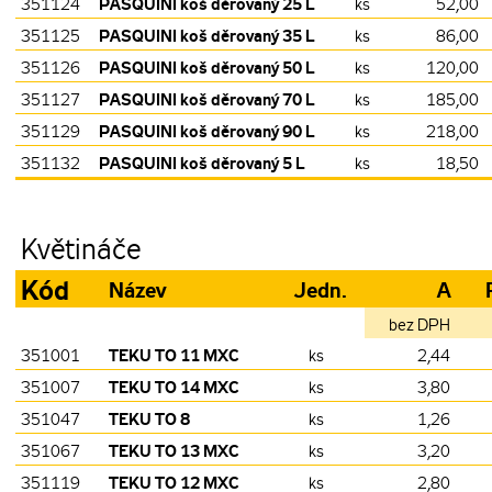
PASQUINI koš děrovaný 25 L
351124
ks
52,00
PASQUINI koš děrovaný 35 L
351125
ks
86,00
PASQUINI koš děrovaný 50 L
351126
ks
120,00
PASQUINI koš děrovaný 70 L
351127
ks
185,00
PASQUINI koš děrovaný 90 L
351129
ks
218,00
PASQUINI koš děrovaný 5 L
351132
ks
18,50
Květináče
Kód
Název
Jedn.
A
bez DPH
TEKU TO 11 MXC
351001
ks
2,44
TEKU TO 14 MXC
351007
ks
3,80
TEKU TO 8
351047
ks
1,26
TEKU TO 13 MXC
351067
ks
3,20
TEKU TO 12 MXC
351119
ks
2,80