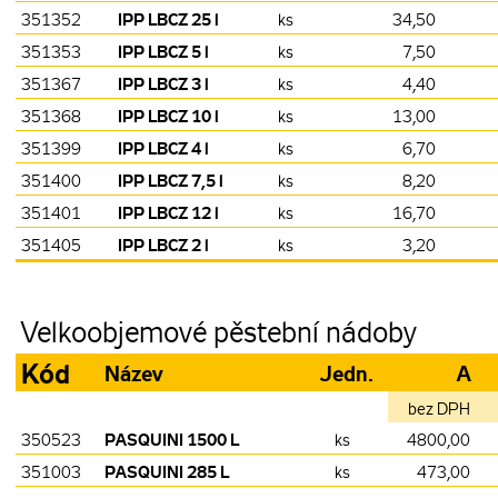
IPP LBCZ 25 l
351352
ks
34,50
IPP LBCZ 5 l
351353
ks
7,50
IPP LBCZ 3 l
351367
ks
4,40
IPP LBCZ 10 l
351368
ks
13,00
IPP LBCZ 4 l
351399
ks
6,70
IPP LBCZ 7,5 l
351400
ks
8,20
IPP LBCZ 12 l
351401
ks
16,70
IPP LBCZ 2 l
351405
ks
3,20
Velkoobjemové pěstební nádoby
Kód
Název
Jedn.
A
bez DPH
PASQUINI 1500 L
350523
ks
4800,00
PASQUINI 285 L
351003
ks
473,00