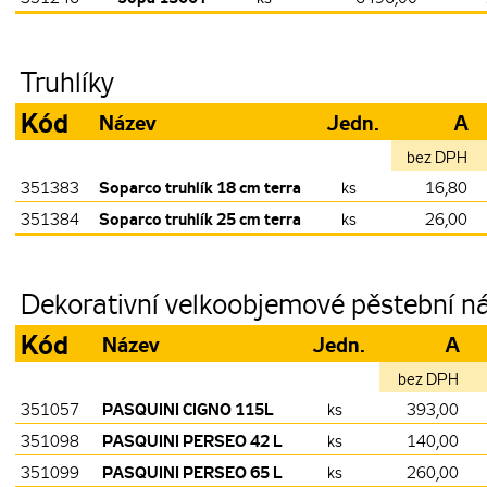
Truhlíky
Kód
Název
Jedn.
A
bez DPH
Soparco truhlík 18 cm terra
351383
ks
16,80
Soparco truhlík 25 cm terra
351384
ks
26,00
Dekorativní velkoobjemové pěstební n
Kód
Název
Jedn.
A
bez DPH
PASQUINI CIGNO 115L
351057
ks
393,00
PASQUINI PERSEO 42 L
351098
ks
140,00
PASQUINI PERSEO 65 L
351099
ks
260,00