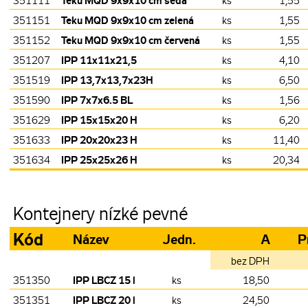
Teku MQD 9x9x10 cm šedá
351111
ks
1,55
Teku MQD 9x9x10 cm zelená
351151
ks
1,55
Teku MQD 9x9x10 cm červená
351152
ks
1,55
IPP 11x11x21,5
351207
ks
4,10
IPP 13,7x13,7x23H
351519
ks
6,50
IPP 7x7x6.5 BL
351590
ks
1,56
IPP 15x15x20 H
351629
ks
6,20
IPP 20x20x23 H
351633
ks
11,40
IPP 25x25x26 H
351634
ks
20,34
Kontejnery nízké pevné
Kód
Název
Jedn.
A
P
bez DPH
IPP LBCZ 15 l
351350
ks
18,50
IPP LBCZ 20 l
351351
ks
24,50