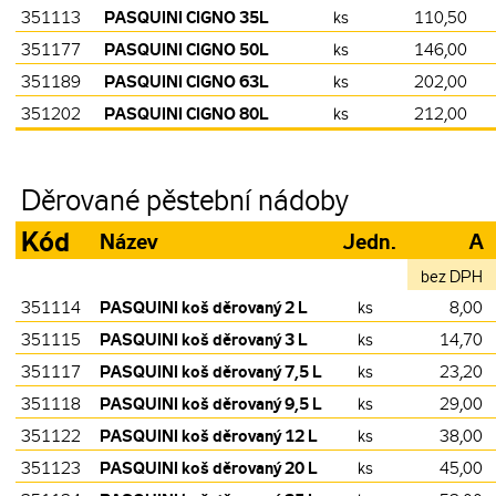
PASQUINI CIGNO 35L
351113
ks
110,50
PASQUINI CIGNO 50L
351177
ks
146,00
PASQUINI CIGNO 63L
351189
ks
202,00
PASQUINI CIGNO 80L
351202
ks
212,00
Děrované pěstební nádoby
Kód
Název
Jedn.
A
bez DPH
PASQUINI koš děrovaný 2 L
351114
ks
8,00
PASQUINI koš děrovaný 3 L
351115
ks
14,70
PASQUINI koš děrovaný 7,5 L
351117
ks
23,20
PASQUINI koš děrovaný 9,5 L
351118
ks
29,00
PASQUINI koš děrovaný 12 L
351122
ks
38,00
PASQUINI koš děrovaný 20 L
351123
ks
45,00