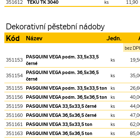
TEKU TK 3040
351612
ks
11,90
Dekorativní pěstební nádoby
Kód
Název
Jedn.
bez DP
PASQUINI VEGA podm. 33,5x33,5
351153
ks
19,5
černé
PASQUINI VEGA podm. 36,5x36,5
351154
ks
35,0
černé
PASQUINI VEGA podm. 33,5x33,5 ton
351155
ks
26,6
PASQUINI VEGA podm. 36,5x36,5 ton
351156
ks
40,0
PASQUINI VEGA 33,5x33,5 černé
351159
ks
44,0
PASQUINI VEGA 36,5x36,5 černé
351160
ks
47,0
PASQUINI VEGA 33,5x33,5 ton
351161
ks
62,0
PASQUINI VEGA 36,5x36,5 ton
351163
ks
85,0