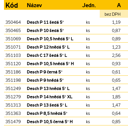
Kód
Název
Jedn.
A
bez DPH
Desch P 11 šedá 5°
350464
ks
1,19
Desch P 10 šedá 5°
350465
ks
0,87
Desch P 10,5 hnědá 5° L
351069
ks
0,89
Desch P 12 hnědá 5° L
351071
ks
1,23
Desch C 17 šedá 5° L
351103
ks
2,56
Desch P 10,5 hnědá 5° H
351120
ks
0,93
Desch P 9 černá 5°
351186
ks
0,61
Desch P 9 hnědá 5°
351198
ks
0,65
Desch P 13 hnědá 5° L
351249
ks
1,47
Desch P 14 hnědá 5° XL
351279
ks
1,85
Desch P 13 šedá 5° L
351313
ks
1,47
Desch P 8,5 hnědá 5°
351363
ks
0,64
Desch P 10,5 černá 5° H
351479
ks
0,85