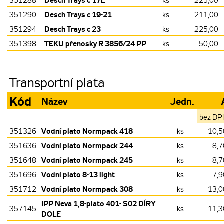
Desch Trays c 17L
351288
ks
225,00
Desch Trays c 19-21
351290
ks
211,00
Desch Trays c 23
351294
ks
225,00
TEKU přenosky R 3856/24 PP
351398
ks
50,00
Transportní plata
Kód
Název
Jedn.
bez DP
Vodní plato Normpack 418
351326
ks
10,5
Vodní plato Normpack 244
351636
ks
8,7
Vodní plato Normpack 245
351648
ks
8,7
Vodní plato 8-13 light
351696
ks
7,9
Vodní plato Normpack 308
351712
ks
13,0
IPP Neva 1,8-plato 401- S02 DÍRY
357145
ks
11,3
DOLE