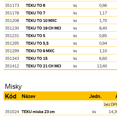
TEKU TO 6
351173
ks
0,96
TEKU TO 7
351178
ks
1,17
TEKU TO 10 MXC
351208
ks
1,70
TEKU TO 19 CH MCI
351230
ks
8,40
TEKU TO 5
351231
ks
0,85
TEKU TO 5,5
351295
ks
0,94
TEKU TO 9 MXC
351299
ks
1,10
TEKU TO 15
351343
ks
6,60
TEKU TO 21 CH MCI
351412
ks
13,40
Misky
Kód
Název
Jedn.
bez DP
TEKU miska 23 cm
351024
ks
14,3