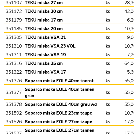
TEKU miska 27 cm
351107
ks
28,3
TEKU miska 30 cm
351172
ks
42,0
TEKU miska 17 cm
351179
ks
6,2
TEKU miska 20 cm
351185
ks
10,3
TEKU miska VSA 21
351305
ks
9,6
TEKU miska VSA 23 VOL
351310
ks
10,7
TEKU miska VSA 19
351311
ks
7,2
TEKU miska 35 cm
351316
ks
64,0
TEKU miska VSA 17
351322
ks
5,6
Soparco miska EOLE 40cm tonrot
351376
ks
55,0
Soparco miska EOLE 40cm tannen
351377
ks
55,0
grün
Soparco miska EOLE 40cm grau wd
351378
ks
55,0
Soparco miska EOLE 23cm taupe
351502
ks
10,7
Soparco miska EOLE 27cm taupe
351526
ks
17,0
Soparco miska EOLE 27cm tannen
351527
ks
17,0