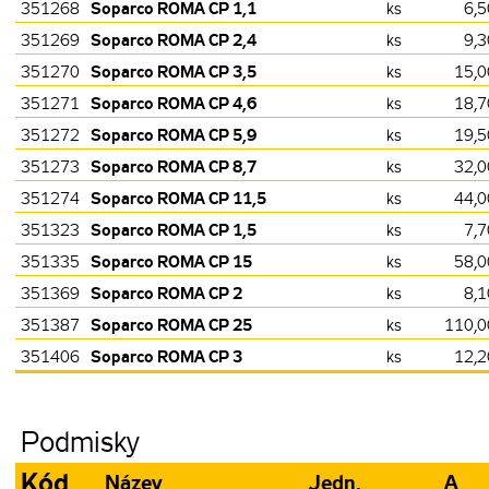
Soparco ROMA CP 1,1
351268
ks
6,5
Soparco ROMA CP 2,4
351269
ks
9,3
Soparco ROMA CP 3,5
351270
ks
15,0
Soparco ROMA CP 4,6
351271
ks
18,7
Soparco ROMA CP 5,9
351272
ks
19,5
Soparco ROMA CP 8,7
351273
ks
32,0
Soparco ROMA CP 11,5
351274
ks
44,0
Soparco ROMA CP 1,5
351323
ks
7,7
Soparco ROMA CP 15
351335
ks
58,0
Soparco ROMA CP 2
351369
ks
8,1
Soparco ROMA CP 25
351387
ks
110,0
Soparco ROMA CP 3
351406
ks
12,2
Podmisky
Kód
Název
Jedn.
A