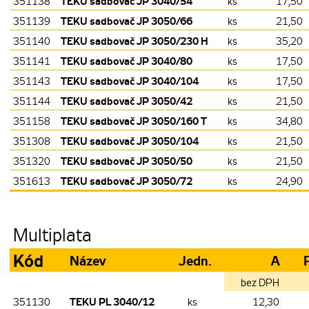
TEKU sadbovač JP 3040/54
351138
ks
17,50
TEKU sadbovač JP 3050/66
351139
ks
21,50
TEKU sadbovač JP 3050/230 H
351140
ks
35,20
TEKU sadbovač JP 3040/80
351141
ks
17,50
TEKU sadbovač JP 3040/104
351143
ks
17,50
TEKU sadbovač JP 3050/42
351144
ks
21,50
TEKU sadbovač JP 3050/160 T
351158
ks
34,80
TEKU sadbovač JP 3050/104
351308
ks
21,50
TEKU sadbovač JP 3050/50
351320
ks
21,50
TEKU sadbovač JP 3050/72
351613
ks
24,90
Multiplata
Kód
Název
Jedn.
A
bez DPH
TEKU PL 3040/12
351130
ks
12,30