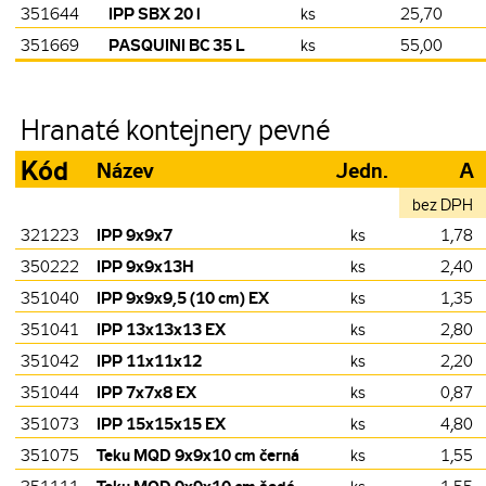
IPP SBX 20 l
351644
ks
25,70
PASQUINI BC 35 L
351669
ks
55,00
Hranaté kontejnery pevné
Kód
Název
Jedn.
A
bez DPH
IPP 9x9x7
321223
ks
1,78
IPP 9x9x13H
350222
ks
2,40
IPP 9x9x9,5 (10 cm) EX
351040
ks
1,35
IPP 13x13x13 EX
351041
ks
2,80
IPP 11x11x12
351042
ks
2,20
IPP 7x7x8 EX
351044
ks
0,87
IPP 15x15x15 EX
351073
ks
4,80
Teku MQD 9x9x10 cm černá
351075
ks
1,55