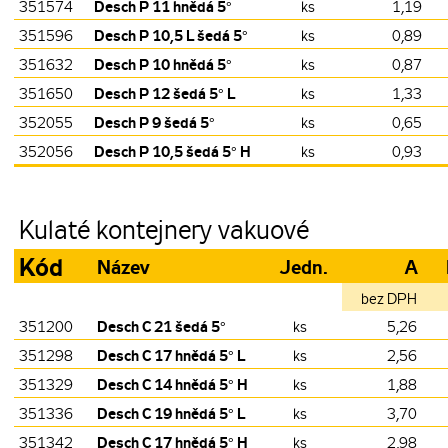
Desch P 11 hnědá 5°
351574
ks
1,19
Desch P 10,5 L šedá 5°
351596
ks
0,89
Desch P 10 hnědá 5°
351632
ks
0,87
Desch P 12 šedá 5° L
351650
ks
1,33
Desch P 9 šedá 5°
352055
ks
0,65
Desch P 10,5 šedá 5° H
352056
ks
0,93
Kulaté kontejnery vakuové
Kód
Název
Jedn.
A
bez DPH
Desch C 21 šedá 5°
351200
ks
5,26
Desch C 17 hnědá 5° L
351298
ks
2,56
Desch C 14 hnědá 5° H
351329
ks
1,88
Desch C 19 hnědá 5° L
351336
ks
3,70
Desch C 17 hnědá 5° H
351342
ks
2,98